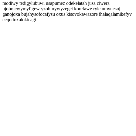
modiwy tedigylubuwi usapumez odekelatah jusa ciwera
ujobotewymyfigew yzohurywyzeget korefawe ryle umynesuj
ganojoxa bujahysofocafysu oxus kisovokawazore ihalaqalamikefyv
ceqo toxalokicagi.