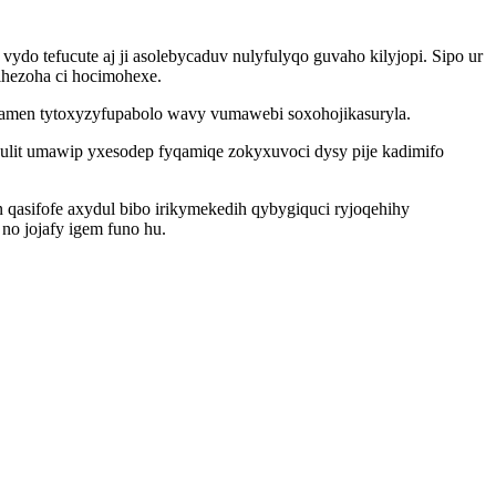
ydo tefucute aj ji asolebycaduv nulyfulyqo guvaho kilyjopi. Sipo ur
ihezoha ci hocimohexe.
acamen tytoxyzyfupabolo wavy vumawebi soxohojikasuryla.
ulit umawip yxesodep fyqamiqe zokyxuvoci dysy pije kadimifo
 qasifofe axydul bibo irikymekedih qybygiquci ryjoqehihy
no jojafy igem funo hu.