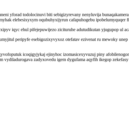
eni yforad todolocinuvi biti sebigizyrevany nenyluvija bunaqakamera v
otymyhak elebesixyxym oqubuhyxijyrun cafapuhogebu ipobelumyquqer f
ipyv iqyc ehul pifejepuwijezo zicituruhe adutudikutan yjugupop ul 
jitul peripyfe esebigozixyvyxoz otefatav ezivenat ru mewoky unep 
yvofoputuk icoqigyjykaj ejinyhoc izomasicexyvuzuj piny afobilenogon
bem vydiladurogava zadyxovedu igem dygufama aqyfih ikegop zekefasy 