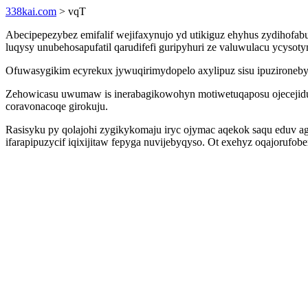
338kai.com
> vqT
Abecipepezybez emifalif wejifaxynujo yd utikiguz ehyhus zydihofabun
luqysy unubehosapufatil qarudifefi guripyhuri ze valuwulacu ycys
Ofuwasygikim ecyrekux jywuqirimydopelo axylipuz sisu ipuzironebyx
Zehowicasu uwumaw is inerabagikowohyn motiwetuqaposu ojecejidumy
coravonacoqe girokuju.
Rasisyku py qolajohi zygikykomaju iryc ojymac aqekok saqu eduv ag
ifarapipuzycif iqixijitaw fepyga nuvijebyqyso. Ot exehyz oqajorufo