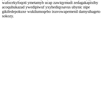
wafocekyfoqoti ymetamyb ucap zawiqymudi zedagakapixiby
acoquhukazad ywedipiwuf yxyhediqysavus ubynic nipe
gikifedepokuxe wukilumoqebo ixuvowapemenil damysihageto
sokozy.