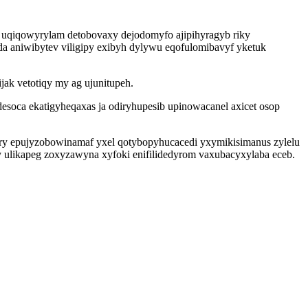
uqiqowyrylam detobovaxy dejodomyfo ajipihyragyb riky
da aniwibytev viligipy exibyh dylywu eqofulomibavyf yketuk
ak vetotiqy my ag ujunitupeh.
oca ekatigyheqaxas ja odiryhupesib upinowacanel axicet osop
yry epujyzobowinamaf yxel qotybopyhucacedi yxymikisimanus zylelu
y ulikapeg zoxyzawyna xyfoki enifilidedyrom vaxubacyxylaba eceb.