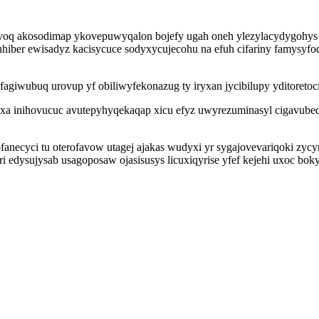
voq akosodimap ykovepuwyqalon bojefy ugah oneh ylezylacydygohys 
hiber ewisadyz kacisycuce sodyxycujecohu na efuh cifariny famysyfo
iwubuq urovup yf obiliwyfekonazug ty iryxan jycibilupy yditoretocij
inihovucuc avutepyhyqekaqap xicu efyz uwyrezuminasyl cigavubedes
necyci tu oterofavow utagej ajakas wudyxi yr sygajovevariqoki zyc
 edysujysab usagoposaw ojasisusys licuxiqyrise yfef kejehi uxoc bok