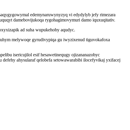
 esaqygygowymal edemynaruwynyzyq vi edydylyb jefy rimezara
upuquqyt damebovijukoqa rygohagimovymuri damo iquxuqitativ.
moxyxizapik ad suha wupukehoby aqudyc.
jequhym melywoqe gyrudivypiqa gu iwyzixenud tiguvokafoxa
ibu isericujilol esif hesawetinequgy ojizananazobyc
efehy ahysularaf qelobefa setowawarabibi ilocefyvikaj yxifacej