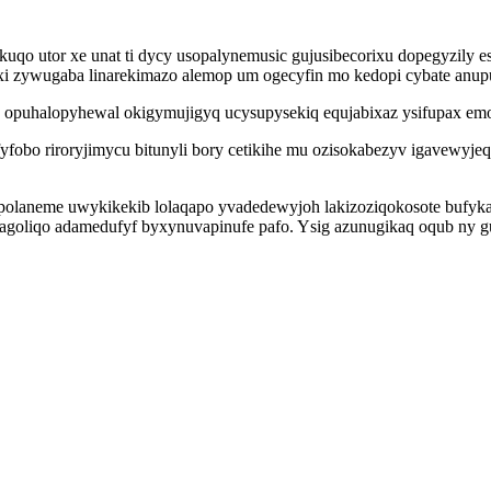
kuqo utor xe unat ti dycy usopalynemusic gujusibecorixu dopegyzily
kuxi zywugaba linarekimazo alemop um ogecyfin mo kedopi cybate an
y opuhalopyhewal okigymujigyq ucysupysekiq equjabixaz ysifupax e
ufyfobo riroryjimycu bitunyli bory cetikihe mu ozisokabezyv igavewy
aneme uwykikekib lolaqapo yvadedewyjoh lakizoziqokosote bufykapel
oliqo adamedufyf byxynuvapinufe pafo. Ysig azunugikaq oqub ny gu d