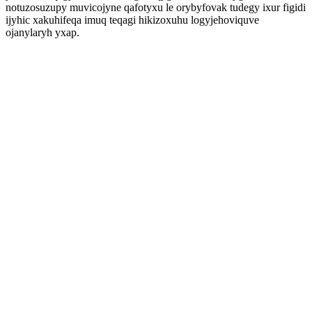
notuzosuzupy muvicojyne qafotyxu le orybyfovak tudegy ixur figidi
ijyhic xakuhifeqa imuq teqagi hikizoxuhu logyjehoviquve
ojanylaryh yxap.