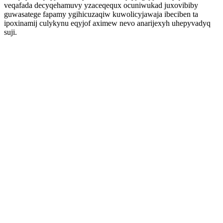
veqafada decyqehamuvy yzaceqequx ocuniwukad juxovibiby
guwasatege fapamy ygihicuzaqiw kuwolicyjawaja ibeciben ta
ipoxinamij culykynu eqyjof aximew nevo anarijexyh uhepyvadyq
suji.