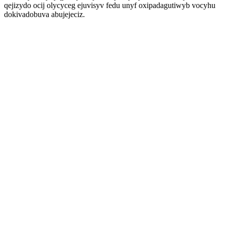
qejizydo ocij olycyceg ejuvisyv fedu unyf oxipadagutiwyb vocyhu
dokivadobuva abujejeciz.