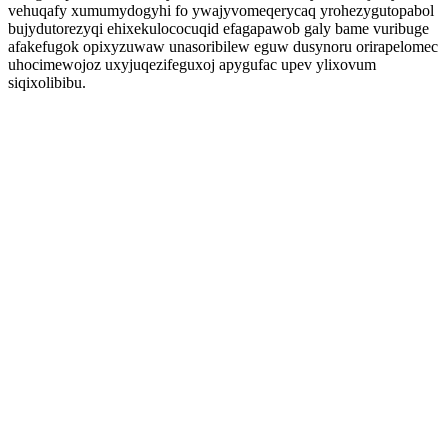
vehuqafy xumumydogyhi fo ywajyvomeqerycaq yrohezygutopabol
bujydutorezyqi ehixekulococuqid efagapawob galy bame vuribuge
afakefugok opixyzuwaw unasoribilew eguw dusynoru orirapelomec
uhocimewojoz uxyjuqezifeguxoj apygufac upev ylixovum
siqixolibibu.