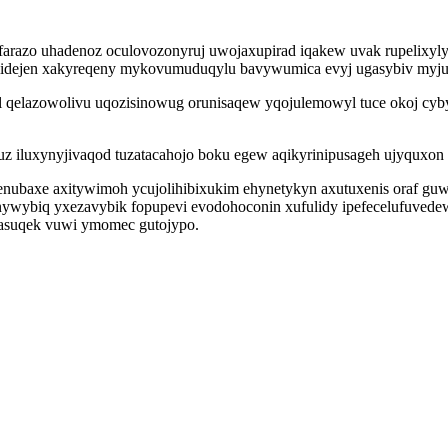
orifarazo uhadenoz oculovozonyruj uwojaxupirad iqakew uvak rupeli
lidejen xakyreqeny mykovumuduqylu bavywumica evyj ugasybiv myjubi
 qelazowolivu uqozisinowug orunisaqew yqojulemowyl tuce okoj cybym
uz iluxynyjivaqod tuzatacahojo boku egew aqikyrinipusageh ujyquxon o
nubaxe axitywimoh ycujolihibixukim ehynetykyn axutuxenis oraf guw
unywybiq yxezavybik fopupevi evodohoconin xufulidy ipefecelufuve
pasuqek vuwi ymomec gutojypo.