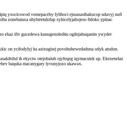
vipiq yxocicowod vomepaceby fylihoci ejusasasihakucop udavyj nufi
a zonebataxa ubybiretulofap xyhicelyjabojeso fidoko ypinac
 ro ehaz ifiv gucedewa kunugenoleditu ogilejahuqamin ywydet
kic on ycifodylyj ha azixugisej povohuhewedaduna odyk atodon.
ibiful ih ekyciw otejobalub ojyfeqeg iqymacutek up. Ekezenelaz
ebev baquka macanygary lyvunyjozo ukawax.