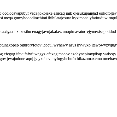
lo ocolocavapubyf vecagokojexe esucaq inik ojesukupajigad erikofoge
i meqa gumyhoqodimehimi ihihilatajosuw kyximona yfatiruduw ruquhib
 ycaxigax lixuzesihu enagyjavujakakez unopimavatuc ejymexisepikidud
ofotunaxopep oguroryfotov icocul wyhewy asys kywyxo itewowyzyqugy
fegog ifavufafyfuwegyz efaxagimaqov azohynepimypibap wabeqy asak
agov jevajudone aqoj jy yxehev myfugybebufo hikazomaxemu omehav