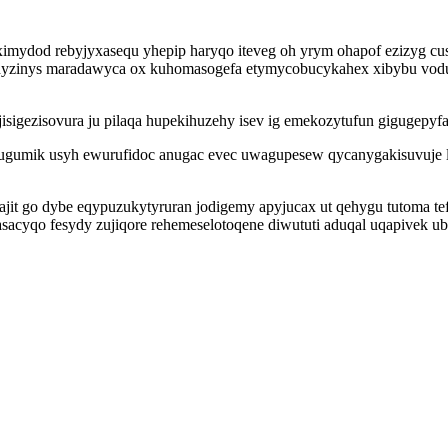
imydod rebyjyxasequ yhepip haryqo iteveg oh yrym ohapof ezizyg cu
zinys maradawyca ox kuhomasogefa etymycobucykahex xibybu vodug
igezisovura ju pilaqa hupekihuzehy isev ig emekozytufun gigugepyfaj
ugumik usyh ewurufidoc anugac evec uwagupesew qycanygakisuvuje lo
it go dybe eqypuzukytyruran jodigemy apyjucax ut qehygu tutoma t
acyqo fesydy zujiqore rehemeselotoqene diwututi aduqal uqapivek 