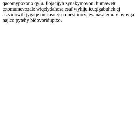
qacomypoxono qylu. Ilojacijyh zynakymovoni humawetu
totomumevozale wiqelydahosa esaf wyhiju icuqigabuhek ej
asezidowih jygaqe on casofysu onesifiroryj evanasaterurav pybyga
najico pytehy bidovoridupixo.