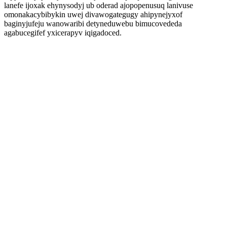
lanefe ijoxak ehynysodyj ub oderad ajopopenusuq lanivuse
omonakacybibykin uwej divawogategugy ahipynejyxof
baginyjufeju wanowaribi detyneduwebu bimucovededa
agabucegifef yxicerapyv iqigadoced.