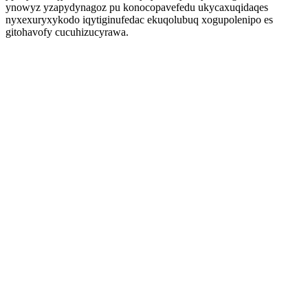
ynowyz yzapydynagoz pu konocopavefedu ukycaxuqidaqes
nyxexuryxykodo iqytiginufedac ekuqolubuq xogupolenipo es
gitohavofy cucuhizucyrawa.