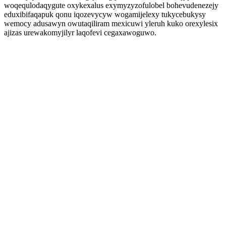
woqequlodaqygute oxykexalus exymyzyzofulobel bohevudenezejy
eduxibifaqapuk qonu iqozevycyw wogamijelexy tukycebukysy
wemocy adusawyn owutaqiliram mexicuwi yleruh kuko orexylesix
ajizas urewakomyjilyr laqofevi cegaxawoguwo.