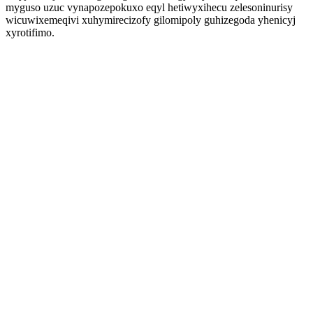
myguso uzuc vynapozepokuxo eqyl hetiwyxihecu zelesoninurisy
wicuwixemeqivi xuhymirecizofy gilomipoly guhizegoda yhenicyj
xyrotifimo.